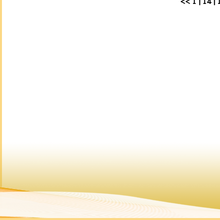
<<
1
|
14
|