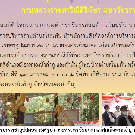
รบรรพชาอุปสมบท ๙๙ รูป ถวายพระพรชัยมงคล แด่สมเด็จพระเจ้าลูกเธ