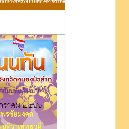
เรนทิราเทพยวดี กรมหลวงราชสาริณี