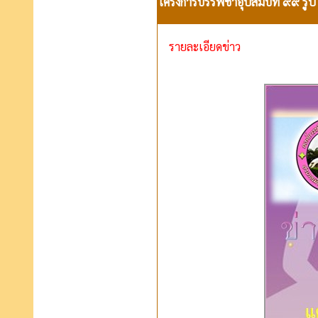
โครงการบรรพชาอุปสมบท ๙๙ รูป ถว
รายละเอียดข่าว