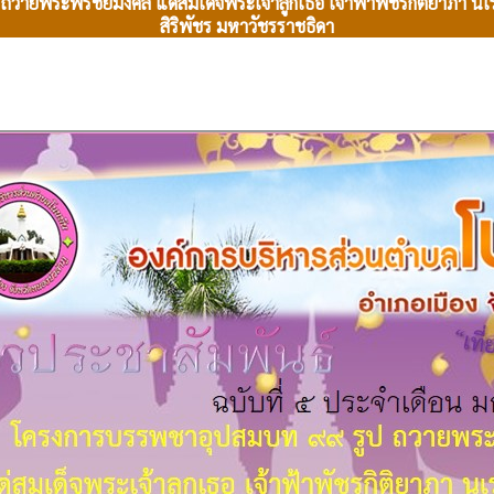
ายพระพรชัยมงคล แด่สมเด็จพระเจ้าลูกเธอ เจ้าฟ้าพัชรกิติยาภา น
สิริพัชร มหาวัชรราชธิดา