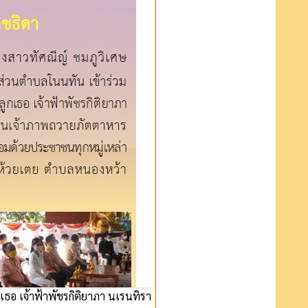
อ เจ้าฟ้าพัชรกิติยาภา นเรนทิรา